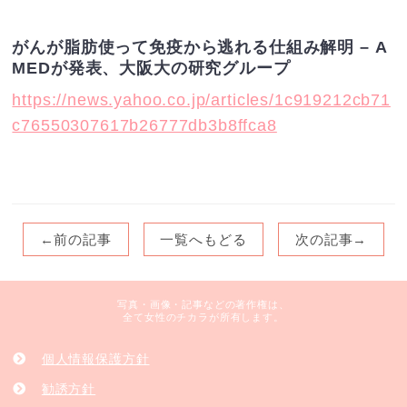
がんが脂肪使って免疫から逃れる仕組み解明 – A
MEDが発表、大阪大の研究グループ
https://news.yahoo.co.jp/articles/1c919212cb71
c76550307617b26777db3b8ffca8
←前の記事
一覧へもどる
次の記事→
写真・画像・記事などの著作権は、
全て女性のチカラが所有します。
個人情報保護方針
勧誘方針