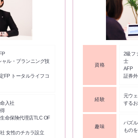
FP
2級フ
シャル・プランニング技
士
資格
AFP
定FP トータルライフコ
証券外
元ウェ
経験
生命入社
するお
取得
。生命保険代理店TLC OF
パズル
趣味
ものを
会社 女性のチカラ設立