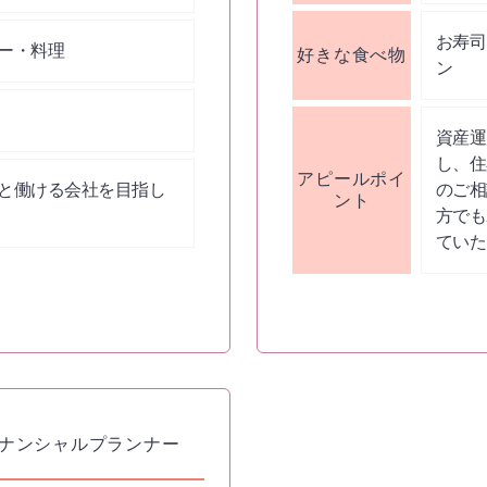
お寿司
ー・料理
好きな食べ物
ン
資産運
し、住
アピールポイ
と働ける会社を目指し
のご相
ント
方でも
ていた
ナンシャルプランナー