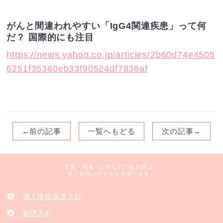
がんと間違われやすい「IgG4関連疾患」って何
だ？ 国際的にも注目
https://news.yahoo.co.jp/articles/2b60d74e4505
6251f35380eb33f90524df7838af
←前の記事
一覧へもどる
次の記事→
写真・画像・記事などの著作権は、
全て女性のチカラが所有します。
個人情報保護方針
勧誘方針