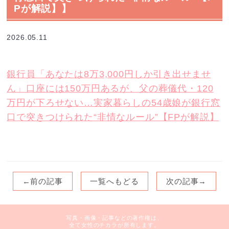
Pが解説】】
2026.05.11
銀行員「あなたは8万3,000円しか引き出せませ
ん」口座には150万円あるが、父の葬儀代・120
万円が下ろせない…実家暮らしの54歳娘が銀行窓
口で突きつけられた“非情なルール”【FPが解説】
←前の記事
一覧へもどる
次の記事→
写真・画像・記事などの著作権は、
全て女性のチカラが所有します。