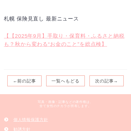
札幌 保険見直し 最新ニュース
【【2025年9月】手取り・保育料・ふるさと納税
も？秋から変わる“お金のこと”を総点検】
←前の記事
一覧へもどる
次の記事→
写真・画像・記事などの著作権は、
全て女性のチカラが所有します。
個人情報保護方針
勧誘方針