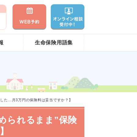
報
生命保険用語集
ぎました…月3万円の保険料は妥当ですか？】
勧められるまま”保険
】