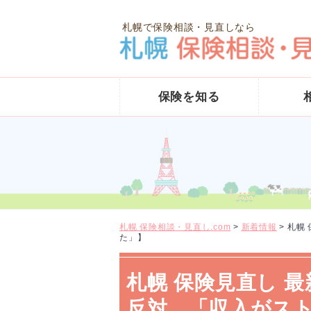
札幌で保険相談・見直しなら
保険を知る
札幌 保険相談・見直し.com
>
新着情報
>
札幌
た」】
札幌 保険見直し 
反対 「収入がス