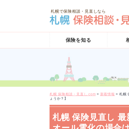
札幌で保険相談・見直しなら
保険を知る
札幌 保険相談・見直し.com
>
新着情報
>
札幌
ょうか？】
札幌 保険見直し 
オール電化の場合は