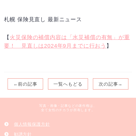
札幌 保険見直し 最新ニュース
【
火災保険の補償内容は「水災補償の有無」が重
要！ 見直しは2024年9月までに行おう
】
←前の記事
一覧へもどる
次の記事→
写真・画像・記事などの著作権は、
全て女性のチカラが所有します。
個人情報保護方針
勧誘方針