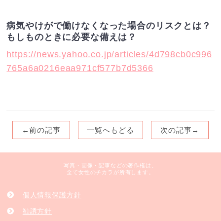
病気やけがで働けなくなった場合のリスクとは？
もしものときに必要な備えは？
https://news.yahoo.co.jp/articles/4d798cb0c996
765a6a0216eaa971cf577b7d5366
←前の記事
一覧へもどる
次の記事→
写真・画像・記事などの著作権は、
全て女性のチカラが所有します。
個人情報保護方針
勧誘方針