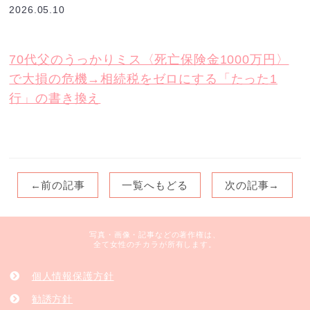
2026.05.10
70代父のうっかりミス〈死亡保険金1000万円〉
で大損の危機→相続税をゼロにする「たった1
行」の書き換え
←前の記事
一覧へもどる
次の記事→
写真・画像・記事などの著作権は、
全て女性のチカラが所有します。
個人情報保護方針
勧誘方針